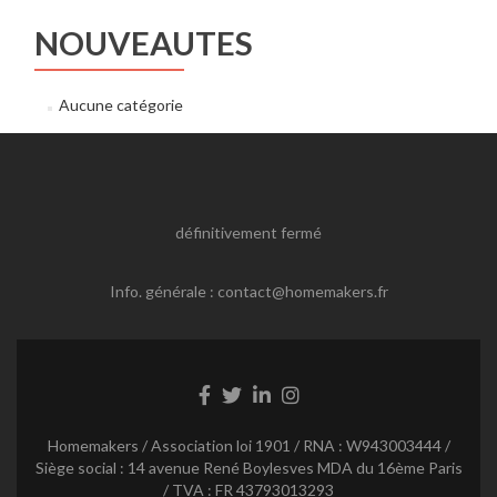
NOUVEAUTES
Aucune catégorie
définitivement fermé
Info. générale : contact@homemakers.fr
Lien
Lien
Lien
Lien
Facebook
Twitter
Linkedin
Instagram
Homemakers / Association loi 1901 / RNA : W943003444 /
Siège social : 14 avenue René Boylesves MDA du 16ème Paris
/ TVA : FR 43793013293